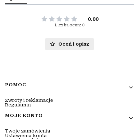
0.00
Liczba ocen: 0
Oceń i opisz
Linki w stopce
POMOC
Zwroty i reklamacje
Regulamin
MOJE KONTO
Twoje zamówienia
Ustawienia konta