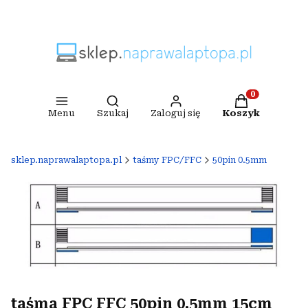
Otwórz wyszukiwarkę
Produkty w ko
Menu
Szukaj
Zaloguj się
Koszyk
sklep.naprawalaptopa.pl
taśmy FPC/FFC
50pin 0.5mm
taśma FPC FFC 50pin 0.5mm 15cm