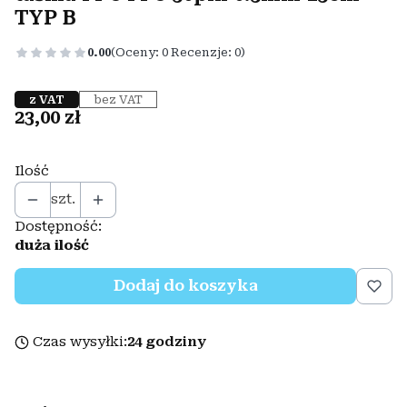
TYP B
0.00
(Oceny: 0 Recenzje: 0)
z VAT
bez VAT
Cena
23,00 zł
Ilość
szt.
Dostępność:
duża ilość
Dodaj do koszyka
Czas wysyłki:
24 godziny