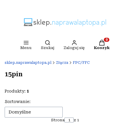
Otwórz wyszukiwarkę
Produkty w ko
Menu
Szukaj
Zaloguj się
Koszyk
sklep.naprawalaptopa.pl
Złącza
FPC/FFC
15pin
Produkty:
1
Lista produktów
Sortowanie:
Domyślne
Strona
z 1