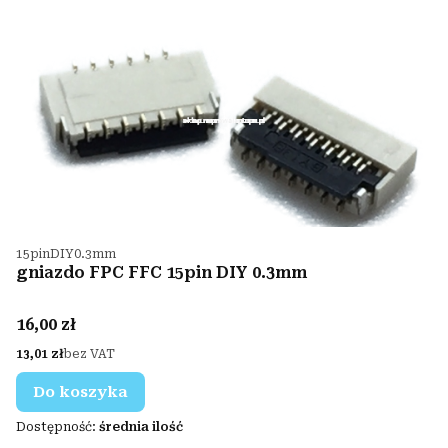
Kod produktu
15pinDIY0.3mm
gniazdo FPC FFC 15pin DIY 0.3mm
Cena
16,00 zł
Cena
13,01 zł
bez VAT
Do koszyka
Dostępność:
średnia ilość