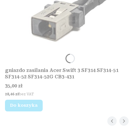
gniazdo zasilania Acer Swift 3 SF314 SF314-51
SF314-52 SF314-52G CB3-431
Cena
35,00 zł
Cena
28,46 zł
bez VAT
Do koszyka