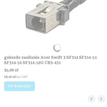
gniazdo zasilania Acer Swift 3 SF314 SF314-51
SF314-52 SF314-52G CB3-431
Cena
35,00 zł
Cena
28,46 zł
bez VAT
Do koszyka