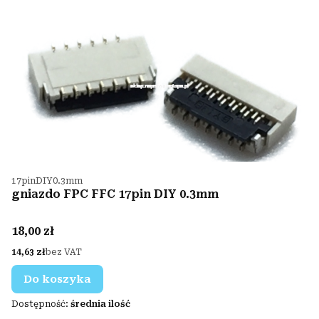
Kod produktu
17pinDIY0.3mm
gniazdo FPC FFC 17pin DIY 0.3mm
Cena
18,00 zł
Cena
14,63 zł
bez VAT
Do koszyka
Dostępność:
średnia ilość