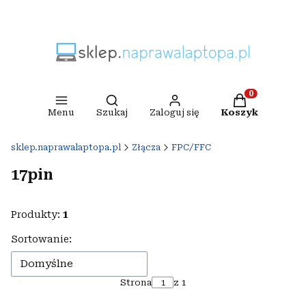
Otwórz wyszukiwarkę
Produkty w ko
Menu
Szukaj
Zaloguj się
Koszyk
sklep.naprawalaptopa.pl
Złącza
FPC/FFC
17pin
Produkty:
1
Lista produktów
Sortowanie:
Domyślne
Strona
z 1