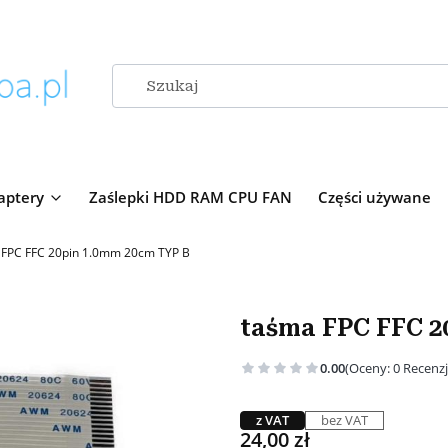
aptery
Zaślepki HDD RAM CPU FAN
Części używane
 FPC FFC 20pin 1.0mm 20cm TYP B
taśma FPC FFC 2
0.00
(Oceny: 0 Recenzj
z VAT
bez VAT
Cena
24,00 zł