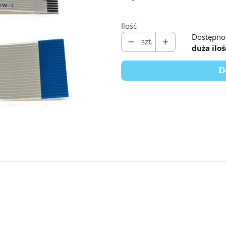
Ilość
Dostępno
szt.
duża iloś
D