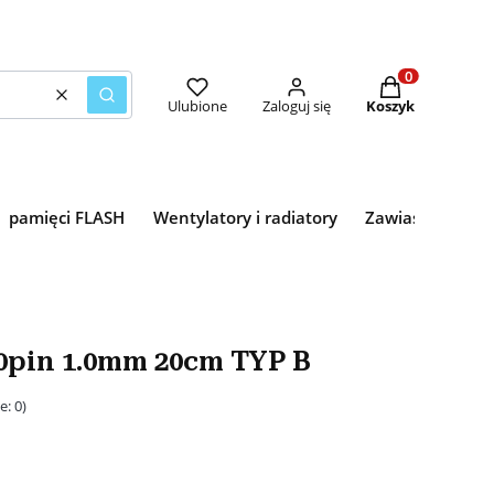
Produkty w kosz
Wyczyść
Szukaj
Ulubione
Zaloguj się
Koszyk
pamięci FLASH
Wentylatory i radiatory
Zawiasy
Kies
0pin 1.0mm 20cm TYP B
e: 0)