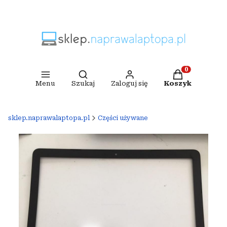
Otwórz wyszukiwarkę
Produkty w ko
Menu
Szukaj
Zaloguj się
Koszyk
sklep.naprawalaptopa.pl
Części używane