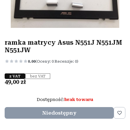
ramka matrycy Asus N551J N551JM
N551JW
0.00
(Oceny: 0 Recenzje: 0)
z VAT
bez VAT
Cena
49,00 zł
Dostępność:
brak towaru
Niedostępny