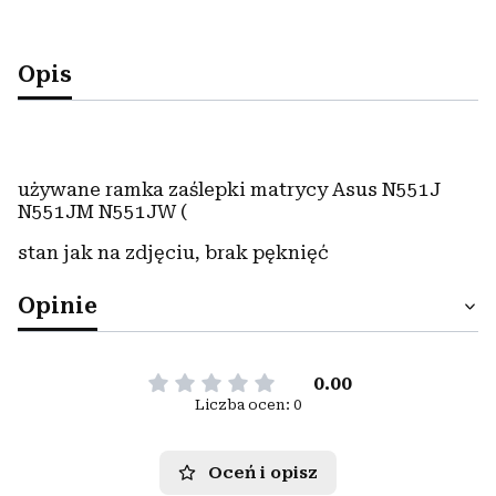
Opis
używane ramka zaślepki matrycy Asus N551J
N551JM N551JW (
stan jak na zdjęciu, brak pęknięć
Opinie
0.00
Liczba ocen: 0
Oceń i opisz