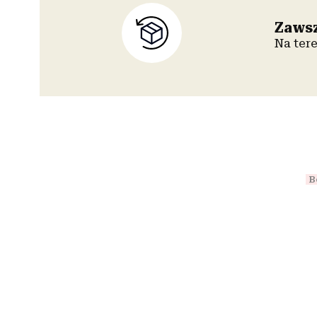
Zawsz
Na ter
B