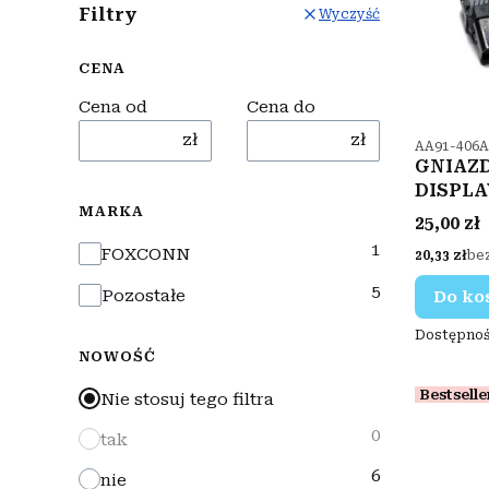
Filtry
Wyczyść
CENA
Cena od
Cena do
zł
zł
Kod produ
AA91-406A
GNIAZD
DISPLA
MARKA
VIDEO
Cena
25,00 zł
1
Marka
FOXCONN
Cena
20,33 zł
be
5
Pozostałe
Do ko
Dostępnoś
NOWOŚĆ
Bestselle
Nie stosuj tego filtra
0
tak
6
nie