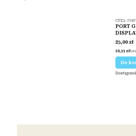
Kod produ
CFE2-774F
PORT G
DISPLA
VIDEO 
Cena
25,00 zł
Cena
20,33 zł
be
Do ko
Dostępnoś