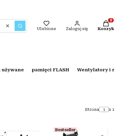
Produkty w kos
Wyczyść
Szukaj
Ulubione
Zaloguj się
Koszyk
i używane
pamięci FLASH
Wentylatory i radiatory
Strona
z 1
Bestseller