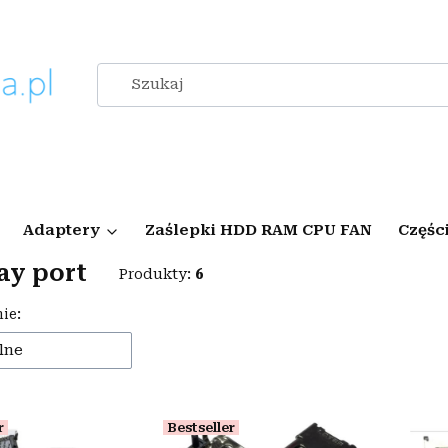
Adaptery
Zaślepki HDD RAM CPU FAN
Częśc
ay port
Produkty:
6
 produktów
ie:
lne
r
Bestseller