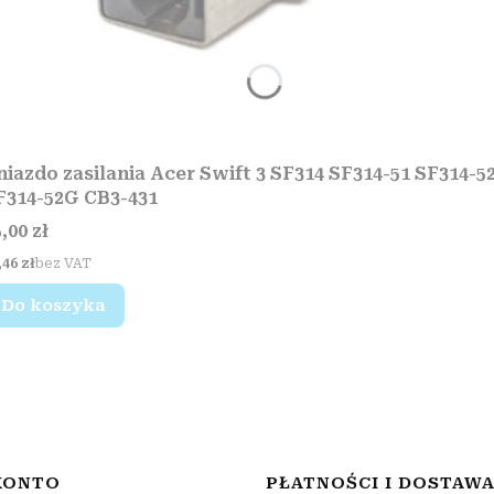
niazdo zasilania Acer Swift 3 SF314 SF314-51 SF314-5
F314-52G CB3-431
ena
,00 zł
na
,46 zł
bez VAT
Do koszyka
KONTO
PŁATNOŚCI I DOSTAW