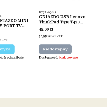
Kod produktu
B77A-69641
ktu
4
GNIAZDO USB Lenovo
NIAZDO MINI
ThinkPad T410 T420
Y PORT TV
Display Port
Cena
45,00 zł
SMT 20P
Cena
36,59 zł
bez VAT
z VAT
szyka
Niedostępny
ć:
średnia ilość
Dostępność:
brak towaru