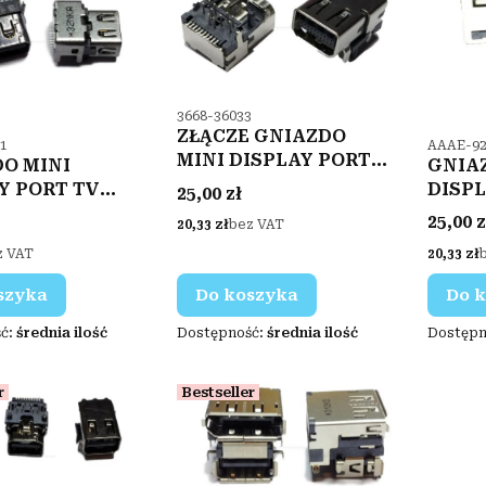
Kod produktu
3668-36033
ZŁĄCZE GNIAZDO
ktu
Kod pro
1
AAAE-92
MINI DISPLAY PORT
O MINI
GNIA
TV VIDEO TABLET
Y PORT TV
DISPL
Cena
25,00 zł
 ULTRABOOK
VIDEO
Cena
25,00 z
Cena
20,33 zł
bez VAT
Cena
z VAT
20,33 zł
szyka
Do koszyka
Do 
ć:
średnia ilość
Dostępność:
średnia ilość
Dostępn
r
Bestseller