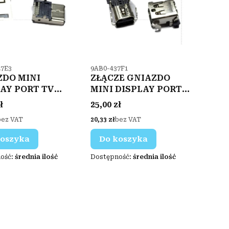
duktu
Kod produktu
7E3
9AB0-437F1
ZDO MINI
ZŁĄCZE GNIAZDO
AY PORT TV
MINI DISPLAY PORT
 26SMT+4P
TV VIDEO SMT 20P
Cena
ł
25,00 zł
Cena
bez VAT
20,33 zł
bez VAT
koszyka
Do koszyka
ość:
średnia ilość
Dostępność:
średnia ilość