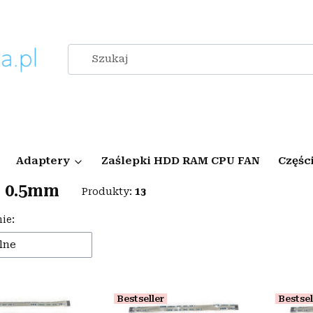
Adaptery
Zaślepki HDD RAM CPU FAN
Częśc
n 0.5mm
Produkty:
13
 produktów
ie:
lne
Bestseller
Bestsel