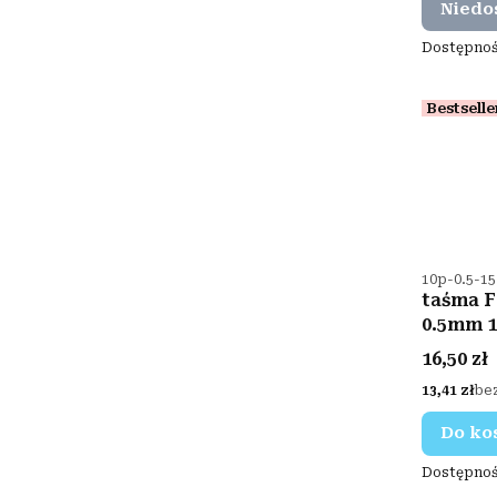
Niedo
Dostępnoś
Bestselle
Kod produ
10p-0.5-1
taśma F
0.5mm 
Cena
16,50 zł
Cena
13,41 zł
be
Do ko
Dostępnoś