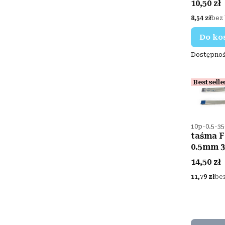
Cena
10,50 zł
Cena
8,54 zł
bez
Do ko
Dostępnoś
Bestselle
Kod produ
10p-0.5-3
taśma F
0.5mm 
Cena
14,50 zł
Cena
11,79 zł
be