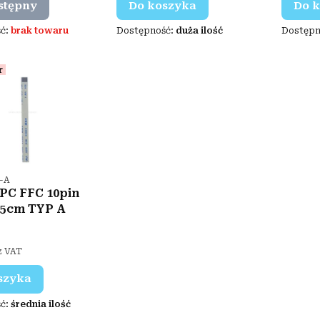
stępny
Do koszyka
Do 
ć:
brak towaru
Dostępność:
duża ilość
Dostępn
r
ktu
5-A
PC FFC 10pin
15cm TYP A
z VAT
szyka
ć:
średnia ilość