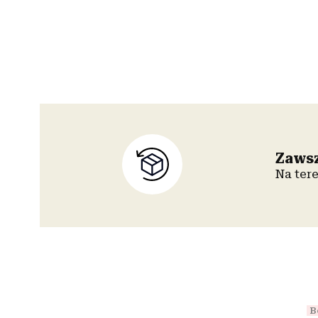
Zawsz
Na ter
B