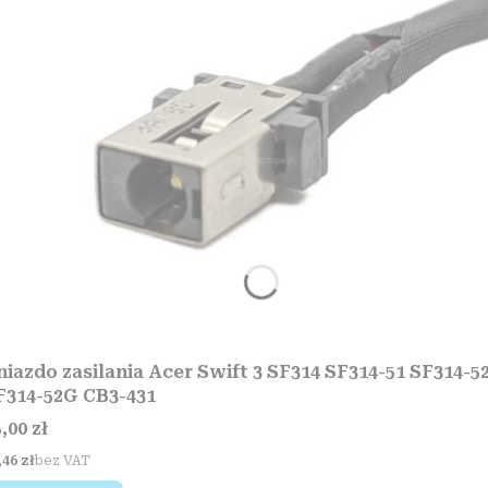
niazdo zasilania Acer Swift 3 SF314 SF314-51 SF314-5
F314-52G CB3-431
ena
,00 zł
na
,46 zł
bez VAT