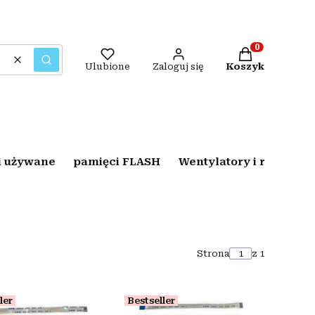
Produkty w kos
Wyczyść
Szukaj
Ulubione
Zaloguj się
Koszyk
i używane
pamięci FLASH
Wentylatory i radiatory
Strona
z 1
ler
Bestseller