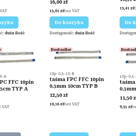
Cena
16,00 zł
Cena
13,41 zł
Cena
 VAT
13,01 zł
bez VAT
szyka
Do koszyka
Do 
ć:
duża ilość
Dostępność:
duża ilość
Dostępn
r
Bestseller
Bestsel
Kod produktu
10p-0.5-10-B
ktu
Kod pro
50-A
10p-0.5
taśma FPC FFC 10pin
PC FFC 10pin
taśma
0.5mm 10cm TYP B
35cm TYP A
0.5mm
Cena
12,50 zł
Cena
11,50 z
Cena
10,16 zł
bez VAT
Cena
z VAT
9,35 zł
b