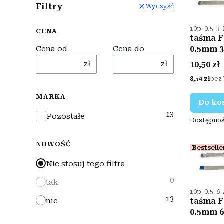
Filtry
Wyczyść
Kod produ
10p-0.5-3
CENA
taśma F
Cena od
Cena do
0.5mm 
Cena
zł
zł
10,50 zł
Cena
8,54 zł
bez
MARKA
Do ko
13
Marka
Pozostałe
Dostępnoś
NOWOŚĆ
Bestselle
Nie stosuj tego filtra
0
tak
Kod produ
10p-0.5-6
13
taśma F
nie
0.5mm 