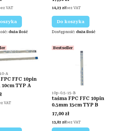
Cena
bez VAT
14,23 zł
bez VAT
koszyka
Do koszyka
ość:
duża ilość
Dostępność:
duża ilość
ler
Bestseller
duktu
-10-A
 FPC FFC 10pin
 10cm TYP A
Kod produktu
10p-0.5-15-B
ł
taśma FPC FFC 10pin
ez VAT
0.5mm 15cm TYP B
Cena
17,00 zł
Cena
13,82 zł
bez VAT