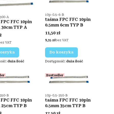
Kod produktu
10p-0.5-6-B
duktu
-300-A
taśma FPC FFC 10pin
 FPC FFC 10pin
0.5mm 6cm TYP B
 30cm TYP A
Cena
11,50 zł
ł
Cena
9,35 zł
bez VAT
bez VAT
koszyka
Do koszyka
ość:
duża ilość
Dostępność:
duża ilość
ler
Bestseller
duktu
Kod produktu
-250-B
10p-0.5-350-B
 FPC FFC 10pin
taśma FPC FFC 10pin
 25cm TYP B
0.5mm 35cm TYP B
Cena
ł
17,50 zł