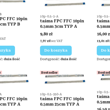
ktu
-B
Kod produktu
Kod pro
10p-0.5-3-A
10p-0.5
PC FFC 10pin
taśma FPC FFC 10pin
taśma
3cm TYP B
0.5mm 3cm TYP A
0.5mm
Cena
Cena
9,80 zł
16,00 z
 VAT
Cena
Cena
7,97 zł
bez VAT
13,01 zł
szyka
Do koszyka
Do 
ć:
duża ilość
Dostępność:
duża ilość
Dostępn
r
Bestseller
Bestsel
Kod pro
10p-0.5
ktu
Kod produktu
-A
10p-0.5-250-A
taśma
PC FFC 10pin
taśma FPC FFC 10pin
0.5mm
6cm TYP A
0.5mm 25cm TYP A
Cena
16,50 z